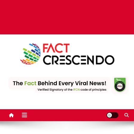
Fact Crescendo | The
The Fact behind every viral news!
leading fact-checking
website in India