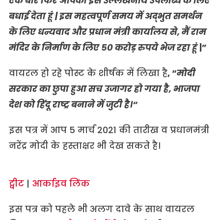
एक
बार
फिर
आपको
इस
उल्लेखनीय
उपलब्धि
के
लिए
बधाई
देता
हूं
|
इस
महत्वपूर्ण
समय
में
अद्भुत
समर्थन
के
लिए
धन्यवाद
और
प्रधान
मंत्री
कार्यालय
से
,
मैं
राम
मंदिर
के
निर्माण
के
लिए
५०
करोड़
रुपये
भेज
रहा
हूं
|”
वायरल हो रहे पोस्ट के शीर्षक में लिखा है
,
“
मोदी
सरकार
का
छुपा
हुआ
सच
उजागर
हो
गया
है
,
भाजपा
देश
को
हिंदू
राष्ट्र
बनाने
में
जुटी
है।“
इस पत्र में आप 5 मार्च 2021 की तारीख व प्रधानमंत्री
नरेंद्र मोदी के हस्ताक्षर भी देख सकते है।
ट्वीट
|
आर्काइव लिंक
इस पत्र को पहले भी अलग दावे के साथ वायरल