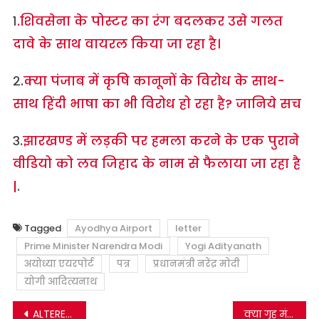
१
.शिवसेना के पोस्टर का रंग बदलकर उसे गलत
दावे के साथ वायरल किया जा रहा है।
२.
क्या पंजाब में कृषि कानूनों के विरोध के साथ-
साथ हिंदी भाषा का ​भी विरोध हो रहा है? जानिये सच
३.
झारखण्ड में लड़की पर हमला करने के एक पुराने
वीडियो को लव जिहाद के नाम से फैलाया जा रहा है
|
.
Tagged
Ayodhya Airport
letter
Prime Minister Narendra Modi
Yogi Adityanath
अयोध्या एयरपोर्ट
पत्र
प्रधानमंत्री नरेंद्र मोदी
योगी आदित्यनाथ
Post
ALTERED VIDEO- “AIUDF” के संस्थापक बदरुद्दीन अजमल के मूल भाषण को एडिट करके एक विवादित विवरण के साथ वायरल किया जा रहा है|
क्या गृह मंत्रालय ने सभी राज्यों व केंद्र शासित राज्यों को “हिन्दू” शब्द का इस्तेमाल न करने के लिए एक आदेश जारी किया? जानिये सच …