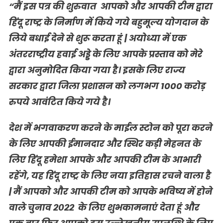
“मैं
इस
पत्र
की शुरुवात आपको
और
आपकी
टीम
द्वारा
हिंदू
राष्ट्र
के
निर्माण
में
किये
गये
बहुमूल्य
योगदान
के
लिये
बधाई
देने
से
शुरू
करता
हूं
|
अयोध्या
में
एक
अंतरराष्ट्रीय
हवाई
अड्डे
के
लिए
आपके
प्रस्ताव
को
मेरे
द्वारा
अनुमोदित
किया
गया
है।
इसके
लिए
राज्य
सरकार
द्वारा
जिला
प्रशासन
को
लगभग
1000
करोड़
रुपये
आवंटित
किये
गये
है।
देश में
भगवाकरण करने के
माईल
स्टोन
को
पूरा
करने
के
लिए
आपकी
ईमानदार
और
स्थिर
कड़ी
मेहनत
के
लिए
हिंदू
हमेशा
आपके
और
आपकी
टीम
के
आभारी
रहेंगे
,
यह
हिंदू
राष्ट्र
के
लिए
नया
इतिहास
रचने
वाला
है
|
मैं
आपको
और
आपकी
टीम
को
आपके
भविष्य
में
होने
वाले
चुनाव
२०२२
के
लिए
शुभकामनाएं
देता
हूं
और