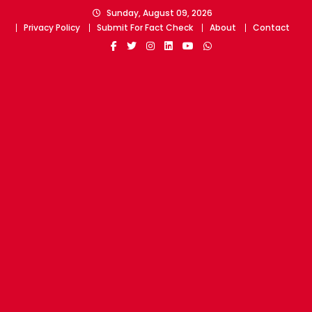
Skip
Sunday, August 09, 2026
to
Privacy Policy
Submit For Fact Check
About
Contact
content