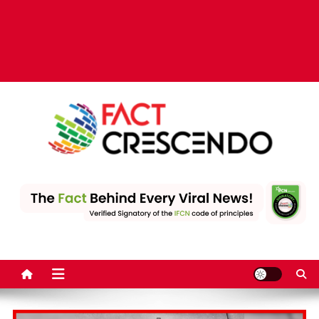
Fact Crescendo | The
The Fact behind every viral news!
leading fact-checking
website in India