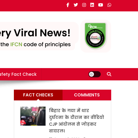
e in India
fety Fact Check
FACT CHECKS
COMMENTS
बिहार के गया में थार
दुर्घटना के दौरान का वीडियो
CJP आंदोलन से जोड़कर
वायरल।