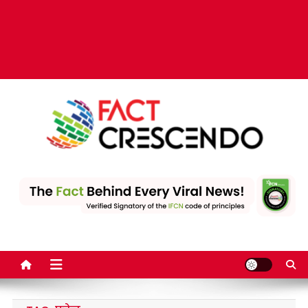
Fact Crescendo | The
The Fact behind every viral news!
leading fact-checking
website in India