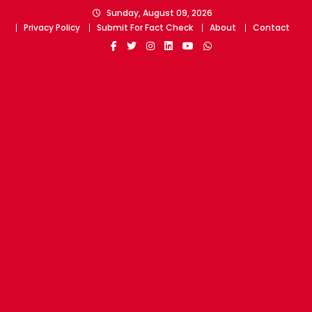
Skip
Sunday, August 09, 2026
to
Privacy Policy
Submit For Fact Check
About
Contact
content