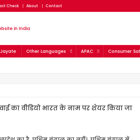
Fact Check
About
Contact
eading fact-checking websit
Jayate
Other Languages
APAC
Consumer Saf
ार्रवाई का वीडियो भारत के नाम पर शेयर किया जा
लादेश का है, पश्चिम बंगाल का नहीं। पश्चिम बंगाल में