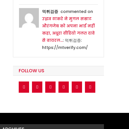
먹튀검증
commented on
उद्धव ठाकरे ने मुगल सम्राट
औरंगजेब को अपना भाई नहीं
कहा, अधूरा वीडियो गलत दावे
से वायरल…
: 먹튀검증:
https://mtverify.com/
FOLLOW US