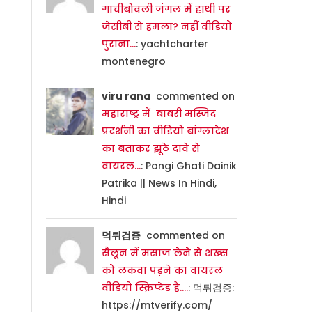
गाचीबोवली जंगल में हाथी पर
जेसीबी से हमला? नहीं वीडियो
पुराना…
: yachtcharter
montenegro
viru rana
commented on
महाराष्ट्र में बाबरी मस्जिद
प्रदर्शनी का वीडियो बांग्लादेश
का बताकर झूठे दावे से
वायरल…
: Pangi Ghati Dainik
Patrika || News In Hindi,
Hindi
먹튀검증
commented on
सैलून में मसाज लेने से शख्स
को लकवा पड़ने का वायरल
वीडियो स्क्रिप्टेड है….
: 먹튀검증:
https://mtverify.com/