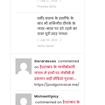
July 31, 2026
Priyanka Sinha
धर्मेंद्र प्रधान के इस्तीफे के
बाद भी अभिजीत दीपके के
जंतर-मंतर पर डटे रहने का
दावा पूरी तरह गलत।
July 30, 2026
Sarita Samal
Gerardocex
commented
on
हैदराबाद के गाचीबोवली
जंगल में हाथी पर जेसीबी से
हमला? नहीं वीडियो पुराना…
:
https://podgoricacar.me/
MichaelOpicy
commented on
हैदराबाद के