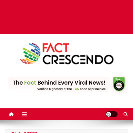
Fact Crescendo | The
The Fact behind every viral news!
leading fact-checking
website in India