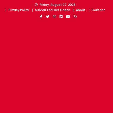
Skip
Friday, August 07, 2026
to
Privacy Policy
Submit For Fact Check
About
Contact
content