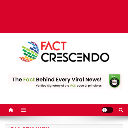
Fact Crescendo | The
The Fact behind every viral news!
leading fact-checking
website in India