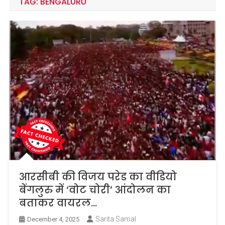
TAG:
BENGALURU
आरसीबी की विजय परेड का वीडियो
बेंगलुरु में ‘वोट चोरी’ आंदोलन का
बताकर वायरल…
Sarita Samal
December 4, 2025