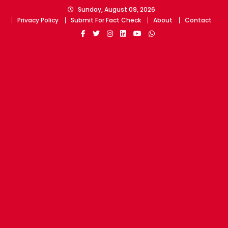
Skip
Sunday, August 09, 2026
to
Privacy Policy
Submit For Fact Check
About
Contact
content