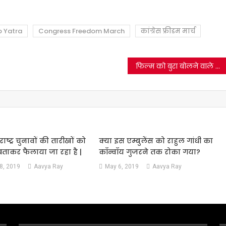
o Yatra
Congress Freedom March
कांग्रेस फ्रीडम मार्च
फिल्म को बुरा बोलने वाले शख्स का वीडियो फिल्म ब्रम्हास्त्र से संबन्धित नहीं है।
ष्ट्र चुनावों की तारीखों को
क्या इस एम्बुलेंस को राहुल गांधी का
बताकर फैलाया जा रहा है |
कॉन्वॉय गुजरने तक रोका गया?
8, 2019
Aavya Ray
May 6, 2019
Aavya Ray