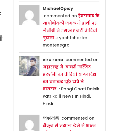
MichaelOpicy
क
commented on
हैदराबाद के
गाचीबोवली जंगल में हाथी पर
जेसीबी से हमला? नहीं वीडियो
पुराना…
: yachtcharter
यी
montenegro
viru rana
commented on
महाराष्ट्र में बाबरी मस्जिद
प्रदर्शनी का वीडियो बांग्लादेश
का बताकर झूठे दावे से
वायरल…
: Pangi Ghati Dainik
Patrika || News In Hindi,
Hindi
먹튀검증
commented on
सैलून में मसाज लेने से शख्स