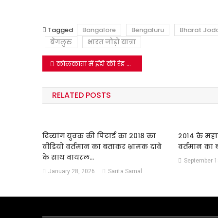
Tagged
Bangalore
Bengaluru
Bharat Jod
बेंगलुरु
भारत जोड़ो यात्रा
Post
कोलकाता में ईडी की रेड का वीडियो सूरत के नाम से हुआ वायरल।
navigation
RELATED POSTS
दिव्यांग युवक की पिटाई का 2018 का
२०१४ के महारा
वीडियो वर्तमान का बताकर भ्रामक दावे
वर्तमान का 
के साथ वायरल…
September 1
January 28, 2026
Sarita Samal