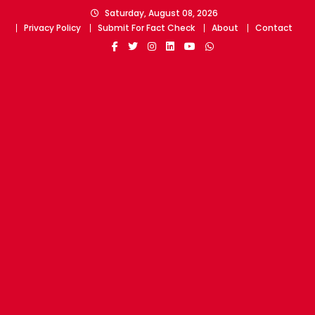
Skip
Saturday, August 08, 2026
to
Privacy Policy
Submit For Fact Check
About
Contact
content