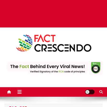
Fact Crescendo | The
The Fact behind every viral news!
leading fact-checking
website in India