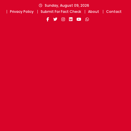
Skip
Sunday, August 09, 2026
to
Privacy Policy
Submit For Fact Check
About
Contact
content