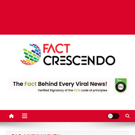
Fact Crescendo | The
The Fact behind every viral news!
leading fact-checking
website in India