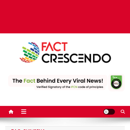
Fact Crescendo | The
The Fact behind every viral news!
leading fact-checking
website in India