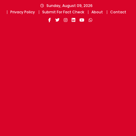
Skip
Sunday, August 09, 2026
to
Privacy Policy
Submit For Fact Check
About
Contact
content