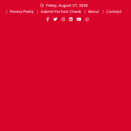
Skip
Friday, August 07, 2026
to
Privacy Policy
Submit For Fact Check
About
Contact
content