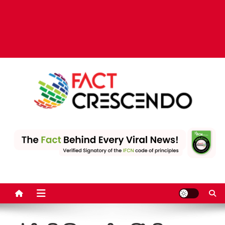
Fact Crescendo | The
The Fact behind every viral news!
leading fact-checking
website in India