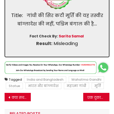
Title:
गांधी की सिर कटी मूर्ति की यह तस्वीर
बांग्लादेश की नहीं, पश्चिम बंगाल की है…
Fact Check By:
Sarita Samal
Result:
Misleading
Tagged
India and Bangladesh
Mahatma Gandhi
Statue
भारत और बांग्लादेश
महात्मा गांधी
मूर्ति
Post
क्या सच में कश्मीर में इच्छापूर्ति शिवलिंग प्रकट हुआ? जानिए सच्चाई
एक दुकानदार के रोने और ग्राहक के पैर पकड़ने का यह वायरल वीडियो, स्क्रिप्टेड है….
navigation
RELATED POSTS