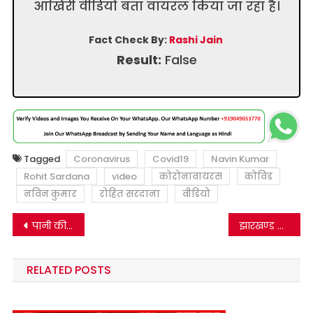
आखिरी वीडियो बता वायरल किया जा रहा है।
Fact Check By:
Rashi Jain
Result:
False
Tagged
Coronavirus
Covid19
Navin Kumar
Rohit Sardana
video
कोरोनावायरस
कोविड
नविन कुमार
रोहित सरदाना
वीडियो
Post
पानी की भाप लेने से कोरोना वायरस का अंत नहीं होता है।
झारखण्ड में पुलिस व ग्रामीणों के बीच हुई एक झड़प को कोरोना टीकाकरण से जोड़ फैलाया जा रहा है|
navigation
RELATED POSTS