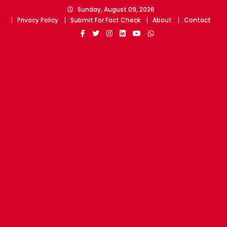
Skip
Sunday, August 09, 2026
to
Privacy Policy
Submit For Fact Check
About
Contact
content