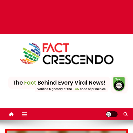
Fact Crescendo | The
The Fact behind every viral news!
leading fact-checking
website in India