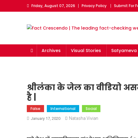
Skip
Friday, August 07, 2026
Privacy Policy
Submit For 
to
content
Fact Crescendo | The l
The Fact behind every viral news!
Archives
Visual Stories
Satyameva 
श्रीलंका के जेल का वीडियो अस
है |
False
International
Social
Natasha Vivian
January 17, 2020