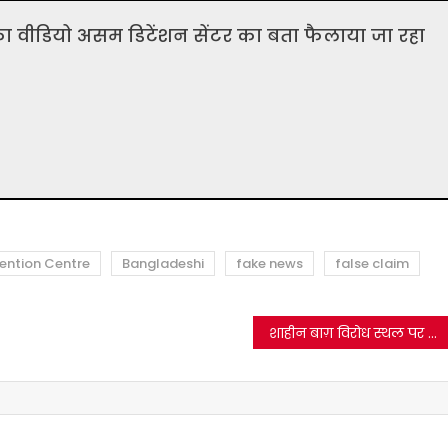
का वीडियो असम डिटेंशन सेंटर का बता फैलाया जा रहा
ention Centre
Bangladeshi
fake news
false claim
शाहीन बाग़ विरोध स्थल पर दिल्ली पुलिस ने १५ जनवरी २०२० के सुबह ३ बजे ‘कार्रवाई’ नहीं की थी |