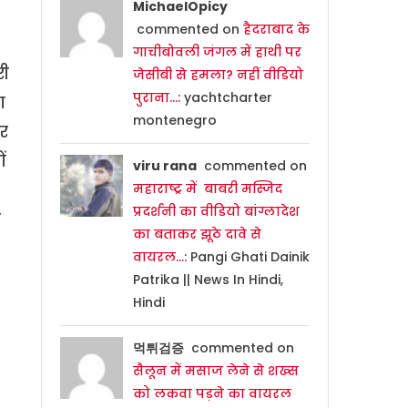
MichaelOpicy
commented on
हैदराबाद के
गाचीबोवली जंगल में हाथी पर
री
जेसीबी से हमला? नहीं वीडियो
पुराना…
: yachtcharter
ा
montenegro
र
ं
viru rana
commented on
महाराष्ट्र में बाबरी मस्जिद
प्रदर्शनी का वीडियो बांग्लादेश
ा
का बताकर झूठे दावे से
वायरल…
: Pangi Ghati Dainik
Patrika || News In Hindi,
Hindi
먹튀검증
commented on
सैलून में मसाज लेने से शख्स
को लकवा पड़ने का वायरल