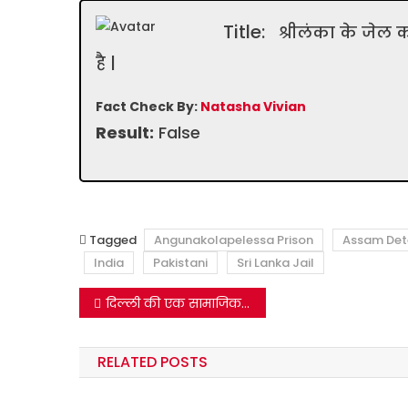
Title:
श्रीलंका के जेल 
है |
Fact Check By:
Natasha Vivian
Result:
False
Tagged
Angunakolapelessa Prison
Assam Det
India
Pakistani
Sri Lanka Jail
Post
दिल्ली की एक सामाजिक कार्यकर्ता का बयान अटल बिहारी वाजपेयी की भतीजी के नाम से हुआ वाईरल |
navigation
RELATED POSTS