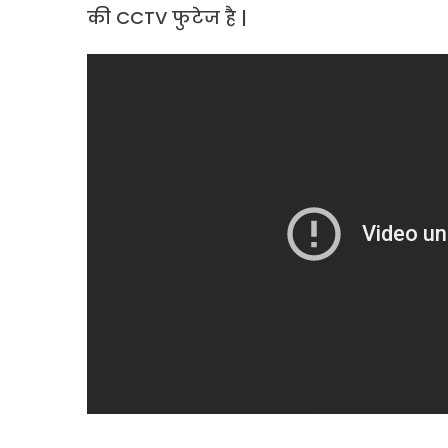
की CCTV फुटेज है |