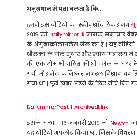
अनुसंधान से पता चलता है कि…
हमने इस वीडियो का स्क्रीनशॉट लेकर जब
गू
२०१९ को
Dailymirror.lk
नामक समाचार वेबसाइ
के अंगुनाकोलापलेस जेल का है | यह वीडियो
श्रीलंका के जेल सुधार और न्याय मंत्रालय न
की एक टीम भी गठित की थी | जेल के अंदर कै
गयी और जेल कमिश्नर जनरल निशान धनसिंघे 
गया था | पूरी ख़बर पढने के लिए नीचे दिए ग
DailymirrorPost
|
ArchivedLink
इसके अलावा १६ जनवरी २०१९ को
News-i
ना
यह वीडियो अपलोड किया था, जिसके विवरण म