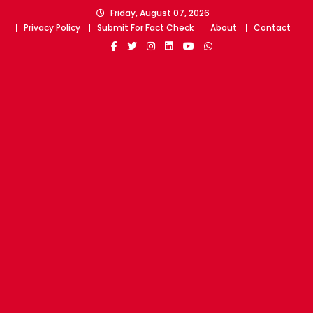
Skip
Friday, August 07, 2026
to
Privacy Policy
Submit For Fact Check
About
Contact
content