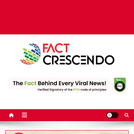
Fact Crescendo | The
The Fact behind every viral news!
leading fact-checking
website in India