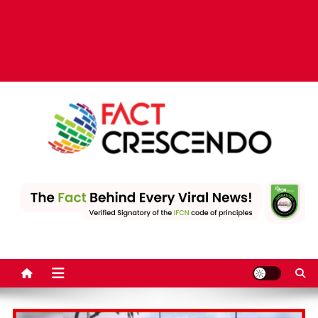
Fact Crescendo | The
The Fact behind every viral news!
leading fact-checking
website in India