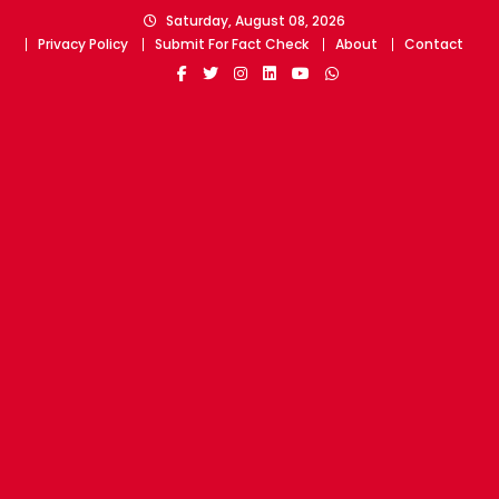
Skip
Saturday, August 08, 2026
to
Privacy Policy
Submit For Fact Check
About
Contact
content