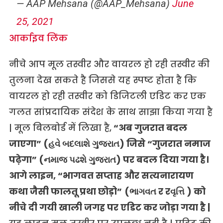
— AAP Mehsana (@AAP_Mehsana)
June
25, 2021
आर्काइव लिंक
नीचे आप मूल तस्वीर और वायरल हो रही तस्वीर की
तुलना देख सकते है जिससे यह स्पष्ट होता है कि
वायरल हो रही तस्वीर को डिजिटली एडिट कर एक
गलत सांप्रदायिक संदेश के साथ साझा किया गया है
| मूल बिलबोर्ड में लिखा है,
“
अब गुजरात बदल
जाएगा” (
હવે બદલાશે ગુજરાત
) जिसे “गुजरात नमाज
पढ़ेगा” (
નમાજ
પઢશે
ગુજરાત)
पर बदल दिया गया है।
आगे लाइन
, “
भागवत सप्ताह और सत्यनारायण
कथा जैसी फालतू प्रथा छोड़ो”
(
ભાગવત
र र
વૃત્તિ
)
को
नीचे दी गयी खाली जगह पर एडिट कर जोड़ा गया है |