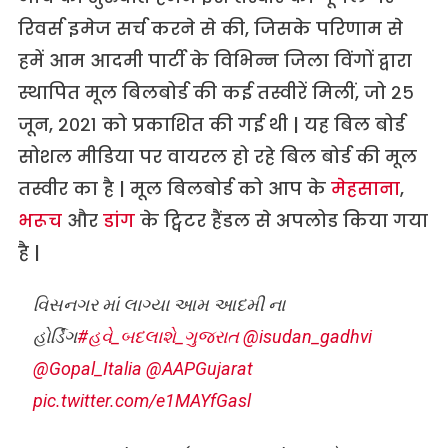
रिवर्स इमेज सर्च करने से की, जिसके परिणाम से
हमें आम आदमी पार्टी के विभिन्न जिला विंगों द्वारा
स्थापित मूल बिलबोर्ड की कई तस्वीरें मिलीं, जो २५
जून, २०२१ को प्रकाशित की गई थी | यह बिल बोर्ड
सोशल मीडिया पर वायरल हो रहे बिल बोर्ड की मूल
तस्वीर का है | मूल बिलबोर्ड को आप के
मेहसाना
,
भरूच
और
डांग
के ट्विटर हैंडल से अपलोड किया गया
है |
વિસનગર માં લાગ્યા આમ આદમી ના
હોર્ડિંગ
#હવે_બદલાશે_ગુજરાત
@isudan_gadhvi
@Gopal_Italia
@AAPGujarat
pic.twitter.com/e1MAYfGasl