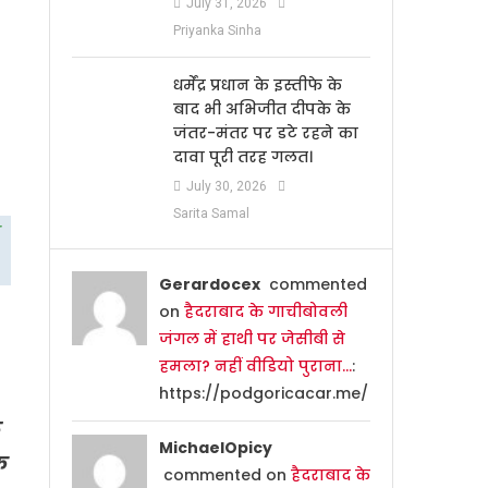
July 31, 2026
Priyanka Sinha
धर्मेंद्र प्रधान के इस्तीफे के
बाद भी अभिजीत दीपके के
जंतर-मंतर पर डटे रहने का
दावा पूरी तरह गलत।
July 30, 2026
Sarita Samal
Gerardocex
commented
on
हैदराबाद के गाचीबोवली
जंगल में हाथी पर जेसीबी से
हमला? नहीं वीडियो पुराना…
:
https://podgoricacar.me/
ि
MichaelOpicy
क
commented on
हैदराबाद के