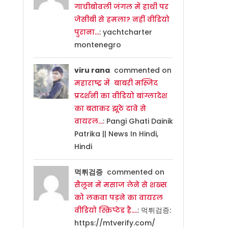
गाचीबोवली जंगल में हाथी पर
जेसीबी से हमला? नहीं वीडियो
पुराना…
: yachtcharter
montenegro
viru rana
commented on
महाराष्ट्र में बाबरी मस्जिद
प्रदर्शनी का वीडियो बांग्लादेश
का बताकर झूठे दावे से
वायरल…
: Pangi Ghati Dainik
Patrika || News In Hindi,
Hindi
먹튀검증
commented on
सैलून में मसाज लेने से शख्स
को लकवा पड़ने का वायरल
वीडियो स्क्रिप्टेड है….
: 먹튀검증:
https://mtverify.com/