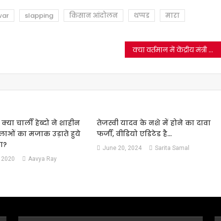
war
slapping
किसान आंदोलन
थप्पड
मारा
क्या वर्तमान में केंद्रीय मंत्री नितिन गडकरी ने पी.एम मोदी को लोकतांत्रिक विरोधी बोला ? जानिये सच…
्या चार्ली हेब्दो ने शाहीन
तेजस्वी यादव के नशे में होने का दावा
लाओं का मजाक उड़ाते हुये
फर्जी, वीडियो एडिटेड है…
या?
June 20, 2024
Sarita Samal
 2020
Aavya Ray