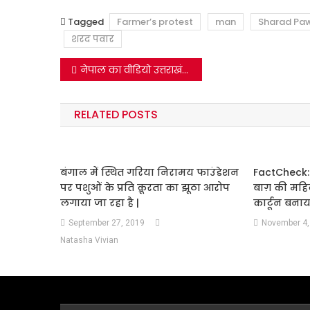
Tagged
Farmer’s protest
man
Sharad Pa
शरद पवार
Post
नेपाल का वीडियो उत्तराखंड के चमोली जिले में ग्लेशियर टूटने के नाम से वायरल
navigation
RELATED POSTS
बंगाल में स्थित गरिया निरामय फाउंडेशन
FactCheck: क
पर पशुओं के प्रति क्रूरता का झूठा आरोप
बाग़ की महि
लगाया जा रहा है |
कार्टून बना
September 27, 2019
November 4,
Natasha Vivian