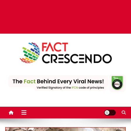
Fact Crescendo | The
The Fact behind every viral news!
leading fact-checking
website in India