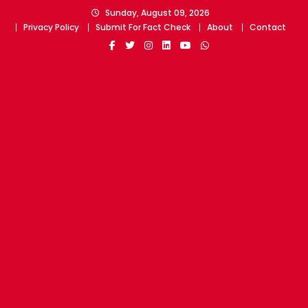
Skip
Sunday, August 09, 2026
to
Privacy Policy
Submit For Fact Check
About
Contact
content