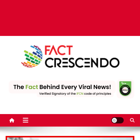
Fact Crescendo | The
The Fact behind every viral news!
leading fact-checking
website in India