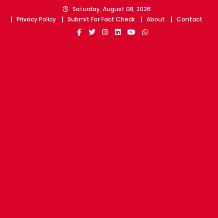
Skip
Saturday, August 08, 2026
to
Privacy Policy
Submit For Fact Check
About
Contact
content