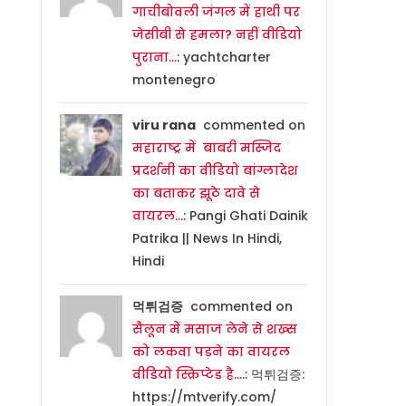
गाचीबोवली जंगल में हाथी पर
जेसीबी से हमला? नहीं वीडियो
पुराना…
: yachtcharter
montenegro
viru rana
commented on
महाराष्ट्र में बाबरी मस्जिद
प्रदर्शनी का वीडियो बांग्लादेश
का बताकर झूठे दावे से
वायरल…
: Pangi Ghati Dainik
Patrika || News In Hindi,
Hindi
먹튀검증
commented on
सैलून में मसाज लेने से शख्स
को लकवा पड़ने का वायरल
वीडियो स्क्रिप्टेड है….
: 먹튀검증:
https://mtverify.com/