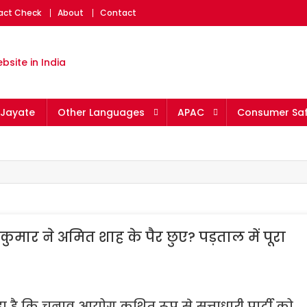
Fact Check
About
Contact
eading fact-checking websit
Jayate
Other Languages
APAC
Consumer Saf
श कुमार ने अमित शाह के पैर छुए? पड़ताल में पूरा
 है कि चुनाव आयोग कथित रूप से सत्ताधारी पार्टी को