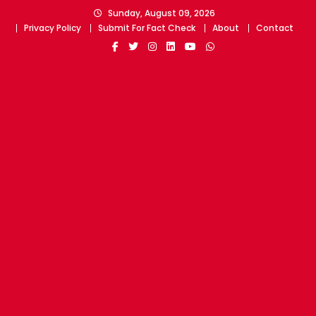
Skip
Sunday, August 09, 2026
to
Privacy Policy
Submit For Fact Check
About
Contact
content