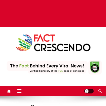
Fact Crescendo | The
The Fact behind every viral news!
leading fact-checking
website in India