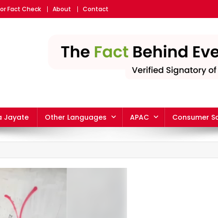
or Fact Check
About
Contact
eading fact-checking websit
 Jayate
Other Languages
APAC
Consumer Sa