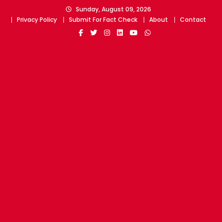
Skip
Sunday, August 09, 2026
to
Privacy Policy
Submit For Fact Check
About
Contact
content