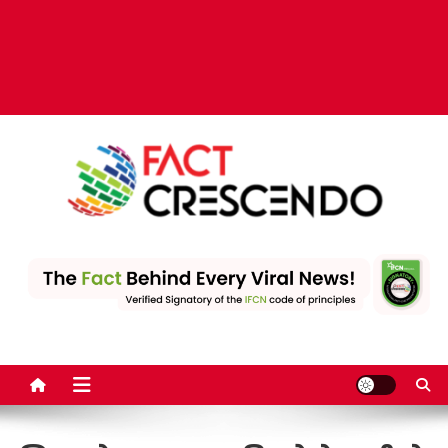
Fact Crescendo | The
The Fact behind every viral news!
leading fact-checking
website in India