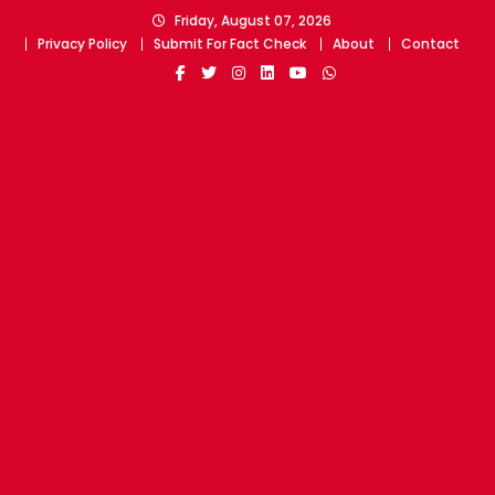
Skip
Friday, August 07, 2026
to
Privacy Policy
Submit For Fact Check
About
Contact
content