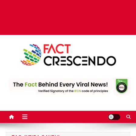
Fact Crescendo | The
The Fact behind every viral news!
leading fact-checking
website in India