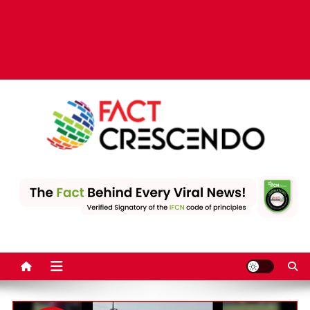
Fact Crescendo | The
The Fact behind every viral news!
leading fact-checking
website in India