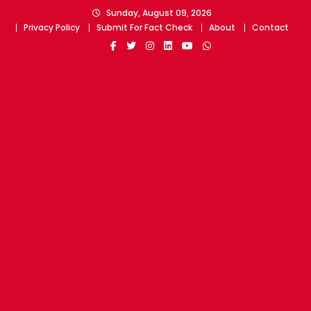
Skip
Sunday, August 09, 2026
to
Privacy Policy
Submit For Fact Check
About
Contact
content