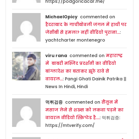
https://podgoricacar.me/
MichaelOpicy
commented on
हैदराबाद के गाचीबोवली जंगल में हाथी पर
जेसीबी से हमला? नहीं वीडियो पुराना…
:
yachtcharter montenegro
viru rana
commented on
महाराष्ट्र
में बाबरी मस्जिद प्रदर्शनी का वीडियो
बांग्लादेश का बताकर झूठे दावे से
वायरल…
: Pangi Ghati Dainik Patrika ||
News In Hindi, Hindi
먹튀검증
commented on
सैलून में
मसाज लेने से शख्स को लकवा पड़ने का
वायरल वीडियो स्क्रिप्टेड है….
: 먹튀검증:
https://mtverify.com/