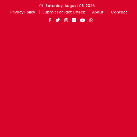
Skip
Saturday, August 08, 2026
to
Privacy Policy
Submit For Fact Check
About
Contact
content