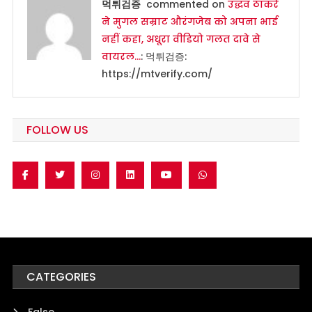
먹튀검증
commented on
उद्धव ठाकरे
ने मुगल सम्राट औरंगजेब को अपना भाई
नहीं कहा, अधूरा वीडियो गलत दावे से
वायरल…
: 먹튀검증:
https://mtverify.com/
FOLLOW US
CATEGORIES
False