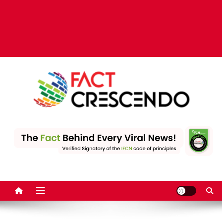
Fact Crescendo | The
The Fact behind every viral news!
leading fact-checking
website in India