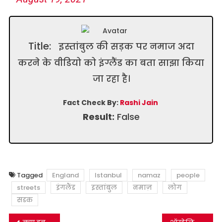
Title:
इस्तांबुल की सड़क पर नमाज अदा
करने के वीडियो को इंग्लैंड का बता साझा किया
जा रहा है।
Fact Check By:
Rashi Jain
Result:
False
Tagged
England
Istanbul
namaz
people
streets
इंगलैंड
इस्तांबुल
नमाज़
लोग
सडक