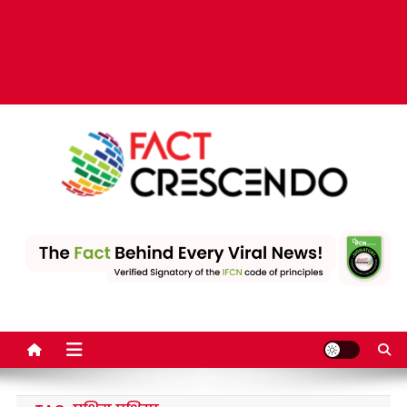
Fact Crescendo | The
The Fact behind every viral news!
leading fact-checking
website in India