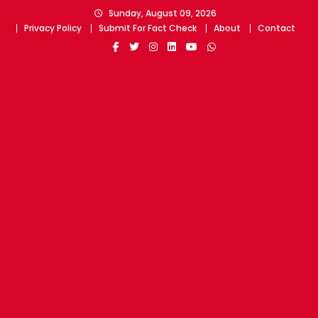
Skip
Sunday, August 09, 2026
to
Privacy Policy
Submit For Fact Check
About
Contact
content