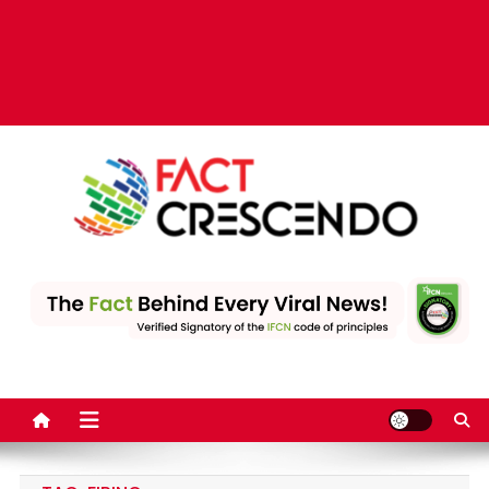
Fact Crescendo | The
The Fact behind every viral news!
leading fact-checking
website in India