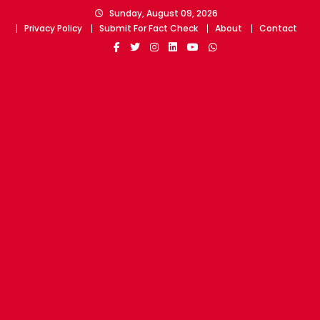
Skip
Sunday, August 09, 2026
to
Privacy Policy
Submit For Fact Check
About
Contact
content