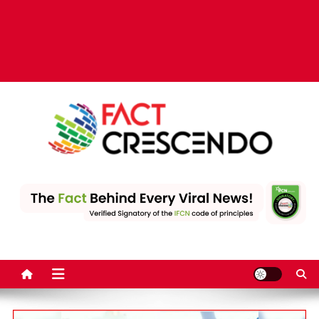
Fact Crescendo | The
The Fact behind every viral news!
leading fact-checking
website in India