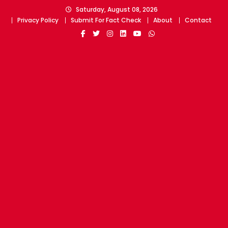
Skip
Saturday, August 08, 2026
to
Privacy Policy
Submit For Fact Check
About
Contact
content