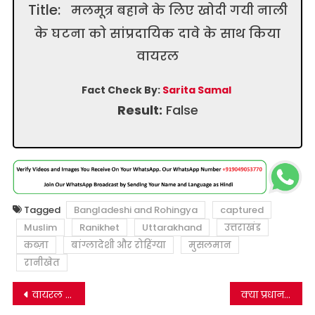
Title:
मलमूत्र बहाने के लिए खोदी गयी नाली
के घटना को सांप्रदायिक दावे के साथ किया
वायरल
Fact Check By:
Sarita Samal
Result:
False
Tagged
Bangladeshi and Rohingya
captured
Muslim
Ranikhet
Uttarakhand
उत्तराखंड
कब्ज़ा
बांग्लादेशी और रोहिंग्या
मुसलमान
रानीखेत
Post
वायरल तस्वीर में राहुल गांधी के साथ चीन के नये प्रिमियर ली क्विंग नहीं है।
क्या प्रधानमंत्री मोदी ने कृषी कानून, अग्निवीर योजना और नोटबंदी के दस्तावेज़ बिना पढ़े ही साइन कर दिये?