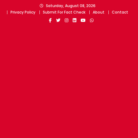
Skip
Saturday, August 08, 2026
to
Privacy Policy
Submit For Fact Check
About
Contact
content