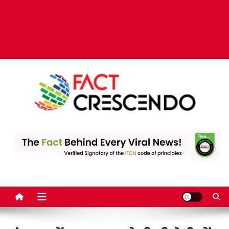
Fact Crescendo | The
The Fact behind every viral news!
leading fact-checking
website in India