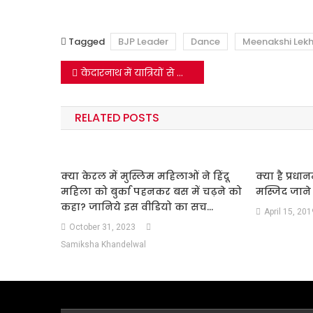
Tagged
BJP Leader
Dance
Meenakshi Lekh
Post
केदारनाथ में यात्रियों से मारपीट मामले में नहीं है कोई सांप्रदायिक एंगल…..
navigation
RELATED POSTS
क्या केरल में मुस्लिम महिलाओं ने हिंदू
क्या है प्रधानम
महिला को बुर्का पहनकर बस में चढ़ने को
मस्जिद जान
कहा? जानिये इस वीडियो का सच…
April 15, 201
October 31, 2023
Samiksha Khandelwal