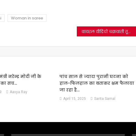
i
Woman in saree
वायरल वीडियो चक्रवाती तूफान बिपरजॉय का नहीं, बल्कि 2022 में कर्नाटक में आए तूफान का है।
ंत्री नरेन्द्र मोदी जी के
पांच साल से ज्यादा पुरानी घटना को
े का सच…
हाल-फिलहाल का बताकर भ्रम फैलाया
जा रहा है…
9
Aavya Ray
April 15, 2025
Sarita Samal