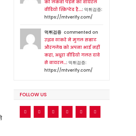
को लकवा पड़ने का वायरल
वीडियो स्क्रिप्टेड है….
: 먹튀검증:
https://mtverify.com/
먹튀검증
commented on
उद्धव ठाकरे ने मुगल सम्राट
औरंगजेब को अपना भाई नहीं
कहा, अधूरा वीडियो गलत दावे
से वायरल…
: 먹튀검증:
https://mtverify.com/
FOLLOW US
े