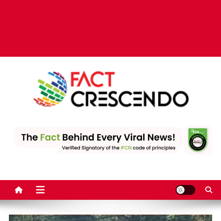
Fact Crescendo | The
The Fact behind every viral news!
leading fact-checking
website in India