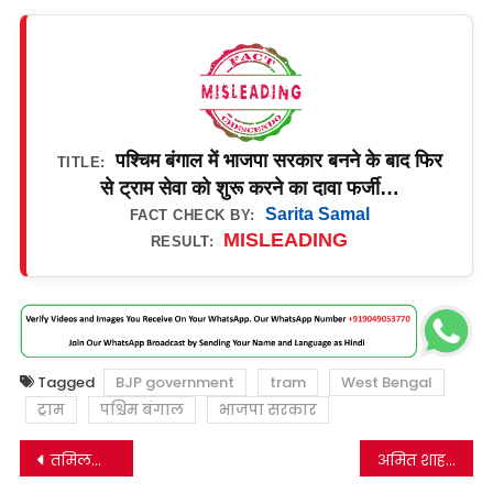
पश्चिम बंगाल में भाजपा सरकार बनने के बाद फिर
TITLE:
से ट्राम सेवा को शुरू करने का दावा फर्जी…
Sarita Samal
FACT CHECK BY:
MISLEADING
RESULT:
Tagged
BJP government
tram
West Bengal
ट्राम
पश्चिम बंगाल
भाजपा सरकार
Post
तमिलनाडु में आरएसएस पर प्रतिबंध के बाद बजरंग दल का पुलिस पर पथराव करने का झूठा दावा वायरल।
अमित शाह ने नहीं की एक वक्त का खाना छोड़ने की अपील, फर्जी पोस्ट भ्रामक दावे से वायरल।