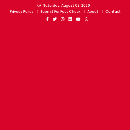
Skip
Saturday, August 08, 2026
to
Privacy Policy
Submit For Fact Check
About
Contact
content