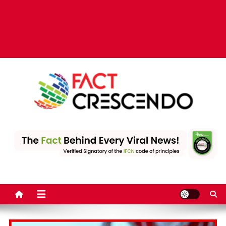
Fact Crescendo | The
The Fact behind every viral news!
leading fact-checking
website in India