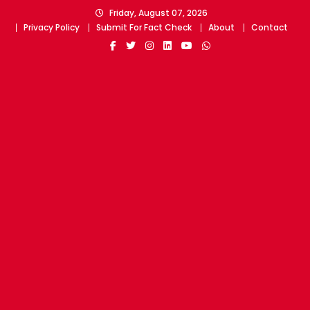
Skip
Friday, August 07, 2026
to
Privacy Policy
Submit For Fact Check
About
Contact
content