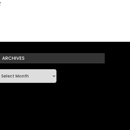
ई
ARCHIVES
rchives