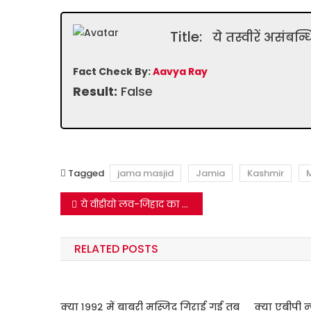
Title:
ये तस्वीरें असंबन्ध
Fact Check By:
Aavya Ray
Result:
False
Tagged
jama masjid
Jamia
Kashmir
Post
ये वीडीयो लव-जिहाद का नहीं है, ये युगल हिन्दू समुदाय से हैं |
navigation
RELATED POSTS
क्या १९९२ में बाबरी मस्जिद गिराई गई तब
क्या एबीपी न्‍