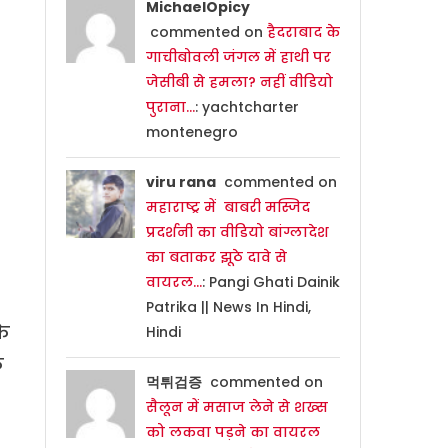
MichaelOpicy
commented on
हैदराबाद के
गाचीबोवली जंगल में हाथी पर
जेसीबी से हमला? नहीं वीडियो
पुराना…
: yachtcharter
montenegro
viru rana
commented on
महाराष्ट्र में बाबरी मस्जिद
प्रदर्शनी का वीडियो बांग्लादेश
का बताकर झूठे दावे से
वायरल…
: Pangi Ghati Dainik
Patrika || News In Hindi,
के
Hindi
क
먹튀검증
commented on
सैलून में मसाज लेने से शख्स
को लकवा पड़ने का वायरल