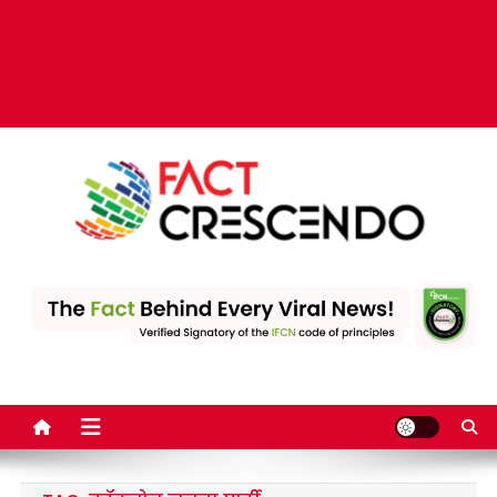
Fact Crescendo | The
The Fact behind every viral news!
leading fact-checking
website in India