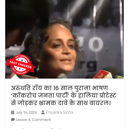
अभियान
का
है
वीडियो।
अरुंधति रॉय का 16 साल पुराना भाषण
‘कॉकरोच जनता पार्टी’ के हालिया प्रोटेस्ट
से जोड़कर भ्रामक दावे के साथ वायरल।
Priyanka Sinha
July 16, 2026
On
Leave A Comment
अरुंधति