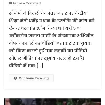
On
Leave A Comment
यह
सीजेपी ने दिल्ली के जंतर-मंतर पर केंद्रीय
सीजेपी
के
शिक्षा मंत्री धर्मेंद्र प्रधान के इस्तीफे की मांग को
संस्थापक
लेकर धरना प्रदर्शन किया था। वहीं अब
अभिजीत
‘कॉकरोच जनता पार्टी’ के संस्थापक अभिजीत
दिपके
का
दीपके का ‘लीक्ड वीडियो’ बताकर एक युवक
कोई
को किस करती हुई एक लड़की का वीडियो
पुराना
निजी
सोशल मीडिया पर खूब वायरल हो रहा है।
वीडियो
वीडियो में एक […]
नहीं
है,
Continue Reading
ये
बांग्लादेश
के
एक
दंपति