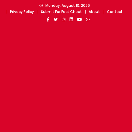
Skip
Monday, August 10, 2026
to
Privacy Policy
Submit For Fact Check
About
Contact
content