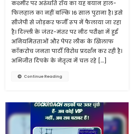
कश्मीर पर अरुंधति रॉय का यह बयान हाल-
रॉय
का
फिलहाल का नहीं बल्कि 16 साल पुराना है। इसे
16
सीजेपी से जोड़कर फर्जी रूप में फैलाया जा रहा
साल
है। दिल्ली के जंतर-मंतर पर नीट परीक्षा में हुई
पुराना
भाषण
अनियमितताओं और पेपर लीक के खिलाफ
‘कॉकरोच
कॉकरोच जनता पार्टी विरोध प्रदर्शन कर रही है।
जनता
पार्टी’
अभिजीत दिपके के नेतृत्व में चल रहे […]
के
हालिया
Continue Reading
प्रोटेस्ट
से
जोड़कर
भ्रामक
दावे
के
साथ
वायरल।