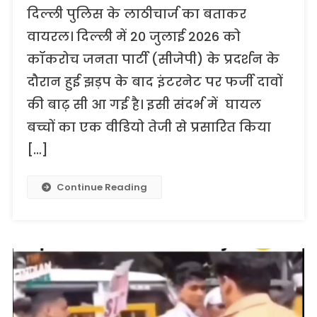
सीजेपी
दिल्ली पुलिस के लाठीचार्ज का बताकर
के
वायरल। दिल्ली में 20 जुलाई 2026 को
प्रदर्शन
कॉकरोच जनता पार्टी (सीजेपी) के प्रदर्शन के
से
नहीं
दौरान हुई झड़प के बाद इंटरनेट पर फर्जी दावों
है
की बाढ़ सी आ गई है। इसी संदर्भ में घायल
इस
वीडियो
बच्चों का एक वीडियो तेजी से प्रसारित किया
का
[…]
संबंध,
यूपी
Continue Reading
के
फर्रुखाबाद
की
है
पुरानी
घटना।