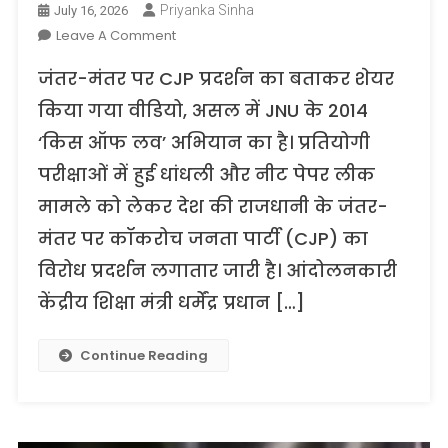
Priyanka Sinha
July 16, 2026
On
Leave A Comment
CJP
जंतर-मंतर पर CJP प्रदर्शन का बताकर शेयर
विरोध
प्रदर्शन
किया गया वीडियो, असल में JNU के 2014
के
‘किस ऑफ लव’ अभियान का है। प्रतियोगी
नाम
परीक्षाओं में हुई धांधली और नीट पेपर लीक
पर
वायरल
मामले को लेकर देश की राजधानी के जंतर-
हुआ
मंतर पर कॉकरोच जनता पार्टी (CJP) का
वीडियो
11
विरोध प्रदर्शन लगातार जारी है। आंदोलनकारी
साल
केंद्रीय शिक्षा मंत्री धर्मेंद्र प्रधान […]
पुराना,
JNU
Continue Reading
के
‘किस
ऑफ
लव’