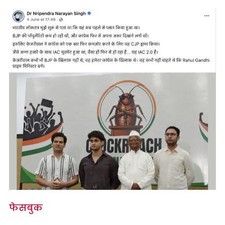
फेसबुक