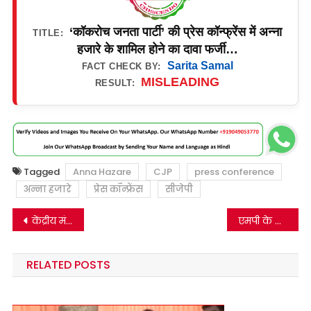
‘कॉकरोच जनता पार्टी’ की प्रेस कॉन्फ्रेंस में अन्ना
TITLE:
हजारे के शामिल होने का दावा फर्जी…
Sarita Samal
FACT CHECK BY:
MISLEADING
RESULT:
Tagged
Anna Hazare
CJP
press conference
अन्ना हजारे
प्रेस कॉन्फ्रेंस
सीजेपी
Post
केंद्रीय मंत्री चिराग पासवान का पुराना वीडियो हाल ही में बिहार बीजेपी सरकार की आलोचना करने के दावे से वायरल…
एमपी के मंदसौर में हत्या के आरोपियों की गिरफ्तारी का पुराना वीडियो गाजियाबाद के सूर्या हत्याकांड से जोड़कर वायरल।
navigation
RELATED POSTS