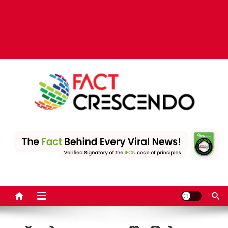
Fact Crescendo | The
The Fact behind every viral news!
leading fact-checking
website in India