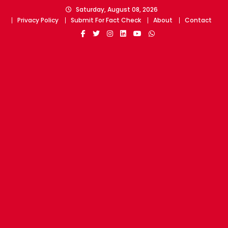
Skip
Saturday, August 08, 2026
to
Privacy Policy
Submit For Fact Check
About
Contact
content